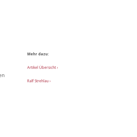
b
Mehr dazu:
Artikel Übersicht
›
en
Ralf Strehlau ›