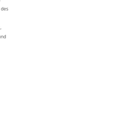
 des
,
und