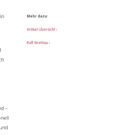
in
Mehr dazu:
Artikel Übersicht
›
Ralf Strehlau ›
d
ch
nd –
nell
 und