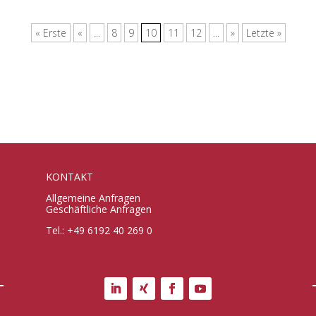
« Erste
«
...
8
9
10
11
12
...
»
Letzte »
KONTAKT
Allgemeine Anfragen
Geschäftliche Anfragen
Tel.: +49 6192 40 269 0