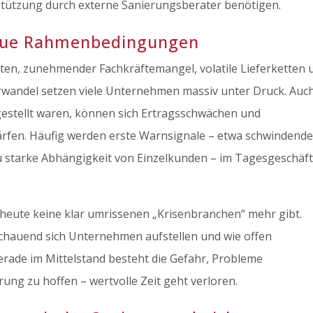
ützung durch externe Sanierungsberater benötigen.
eue Rahmenbedingungen
ten, zunehmender Fachkräftemangel, volatile Lieferketten 
urwandel setzen viele Unternehmen massiv unter Druck. Auc
estellt waren, können sich Ertragsschwächen und
härfen. Häufig werden erste Warnsignale – etwa schwindend
starke Abhängigkeit von Einzelkunden – im Tagesgeschäf
s heute keine klar umrissenen „Krisenbranchen“ mehr gibt.
sschauend sich Unternehmen aufstellen und wie offen
rade im Mittelstand besteht die Gefahr, Probleme
rung zu hoffen – wertvolle Zeit geht verloren.