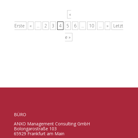
«
Erste
«
...
2
3
4
5
6
...
10
...
»
Letzt
e »
BÜRO
ANXO Management Consulting GmbH
Bolongarostraße 103
65929 Frankfurt am Main