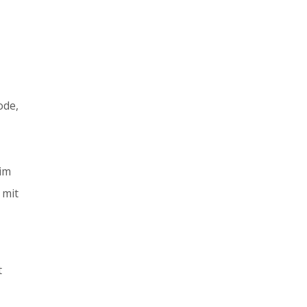
ode,
 im
 mit
t