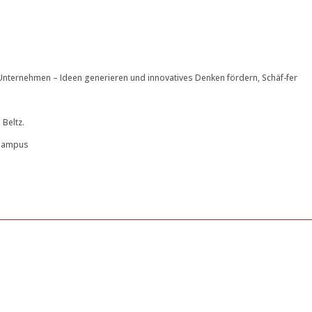
r Unternehmen – Ideen generieren und innovatives Denken fördern, Schäf-fer
 Beltz.
! Campus