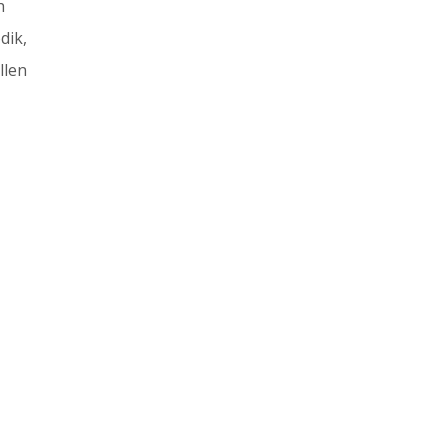
h
dik,
llen