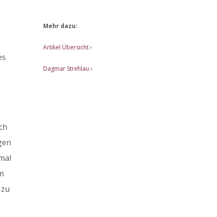
Mehr dazu:
Artikel Übersicht
›
es
Dagmar Strehlau ›
ich
igen
nmal
um
 zu