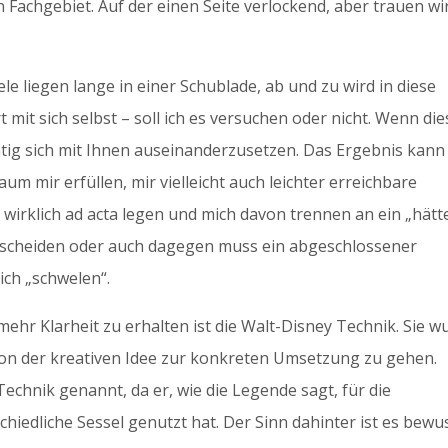
n Fachgebiet. Auf der einen Seite verlockend, aber trauen wi
e liegen lange in einer Schublade, ab und zu wird in diese
it sich selbst – soll ich es versuchen oder nicht. Wenn die
chtig sich mit Ihnen auseinanderzusetzen. Das Ergebnis kann
aum mir erfüllen, mir vielleicht auch leichter erreichbare
l wirklich ad acta legen und mich davon trennen an ein „hätt
ntscheiden oder auch dagegen muss ein abgeschlossener
ich „schwelen“.
mehr Klarheit zu erhalten ist die Walt-Disney Technik. Sie w
von der kreativen Idee zur konkreten Umsetzung zu gehen.
Technik genannt, da er, wie die Legende sagt, für die
chiedliche Sessel genutzt hat. Der Sinn dahinter ist es bewu