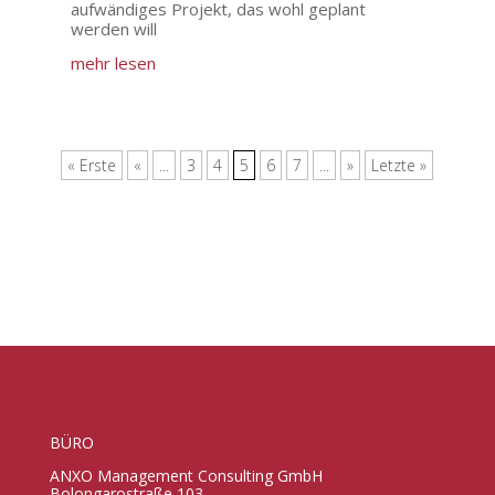
aufwändiges Projekt, das wohl geplant
werden will
mehr lesen
« Erste
«
...
3
4
5
6
7
...
»
Letzte »
BÜRO
ANXO Management Consulting GmbH
Bolongarostraße 103