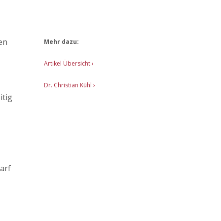
en
Mehr dazu:
z
Artikel Übersicht
›
Dr. Christian Kühl ›
itig
s
arf