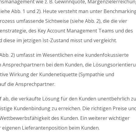
nsmanagement wie z. B. Gewinnquote, Margenzielerreichun
siehe Abb. 1 und 2). Heute versteht man unter Benchmarkin
ozess umfassende Sichtweise (siehe Abb. 2), die die vier
denstrategie, des Key Account Management Teams und des
iese im jetzigen Ist-Zustand misst und vergleicht.
 Abb. 2) umfasst im Wesentlichen eine kundenfokussierte
en Ansprechpartnern bei dem Kunden, die Lösungsorientier
itive Wirkung der Kundenetiquette (Sympathie und
uf die Ansprechpartner.
f ab, die verkaufte Lösung für den Kunden unentbehrlich z
istige Kundenbindung zu erreichen. Die richtigen Preise un
 Wettbewerbsfähigkeit des Kunden. Ein weiterer wichtiger
er eigenen Lieferantenposition beim Kunden.