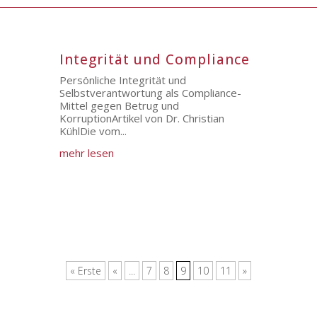
Integrität und Compliance
Persönliche Integrität und
Selbstverantwortung als Compliance-
Mittel gegen Betrug und
KorruptionArtikel von Dr. Christian
KühlDie vom...
mehr lesen
« Erste
«
...
7
8
9
10
11
»