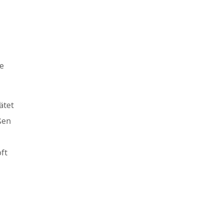
ie
ätet
ßen
oft