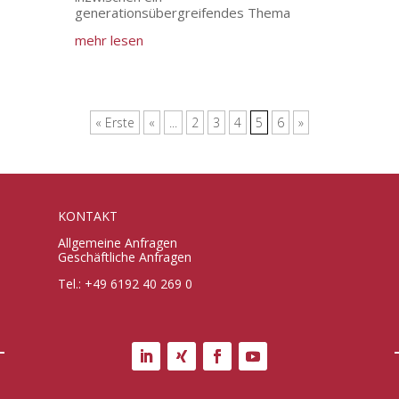
generationsübergreifendes Thema
mehr lesen
« Erste
«
...
2
3
4
5
6
»
KONTAKT
Allgemeine Anfragen
Geschäftliche Anfragen
Tel.: +49 6192 40 269 0