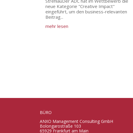
StrehlauDer ADC hat im Wettbewerb die
neue Kategorie "Creative Impact"
eingeführt, um den business-relevanten
Beitrag...
mehr lesen
BÜRO
ANXO Management Consulting GmbH
Bolongarostraße 103
65929 Frankfurt am Main