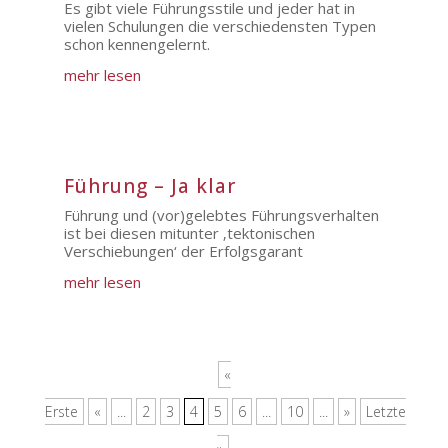
Es gibt viele Führungsstile und jeder hat in
vielen Schulungen die verschiedensten Typen
schon kennengelernt.
mehr lesen
Führung – Ja klar
Führung und (vor)gelebtes Führungsverhalten
ist bei diesen mitunter ‚tektonischen
Verschiebungen‘ der Erfolgsgarant
mehr lesen
«
Erste
«
...
2
3
4
5
6
...
10
...
»
Letzte