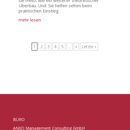
sie meist wie ein weiterer theoretischer
Überbau. Und: Sie helfen selten beim
praktischen Einstieg.
mehr lesen
1
2
3
4
5
...
»
Letzte »
BÜRO
ANXO Management Consulting GmbH