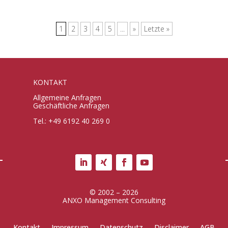
1
2
3
4
5
...
»
Letzte »
KONTAKT
Allgemeine Anfragen
Geschäftliche Anfragen
Tel.: +49 6192 40 269 0
© 2002 – 2026
ANXO Management Consulting
Kontakt
Impressum
Datenschutz
Disclaimer
AGB