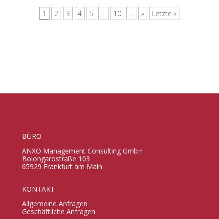
1
2
3
4
5
...
10
...
»
Letzte »
BÜRO
ANXO Management Consulting GmbH
Bolongarostraße 103
65929 Frankfurt am Main
KONTAKT
Allgemeine Anfragen
Geschäftliche Anfragen