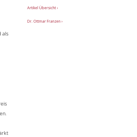
Artikel Übersicht
›
Dr. Ottmar Franzen ›
 als
reis
en.
ärkt