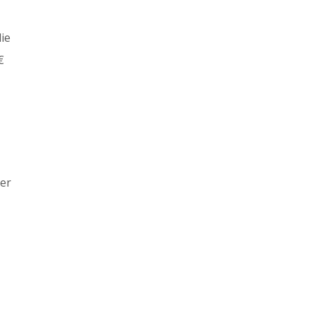
ie
€
ner