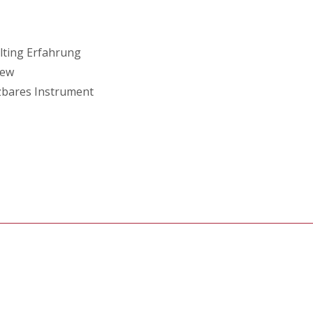
lting Erfahrung
iew
tzbares Instrument