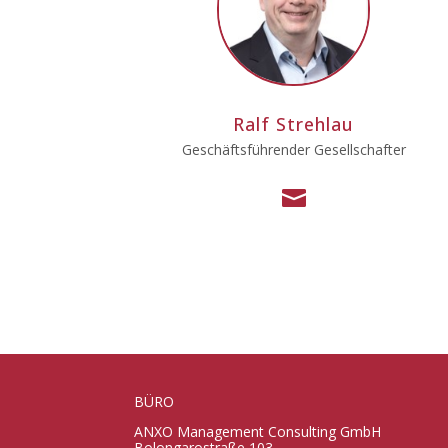
Ralf Strehlau
Geschäftsführender Gesellschafter

BÜRO
ANXO Management Consulting GmbH
Bolongarostraße 103