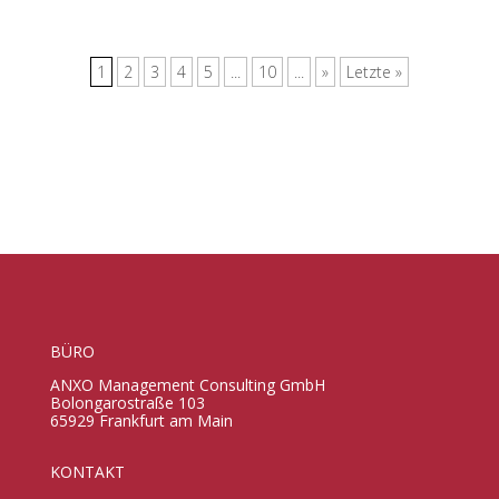
1
2
3
4
5
...
10
...
»
Letzte »
BÜRO
ANXO Management Consulting GmbH
Bolongarostraße 103
65929 Frankfurt am Main
KONTAKT