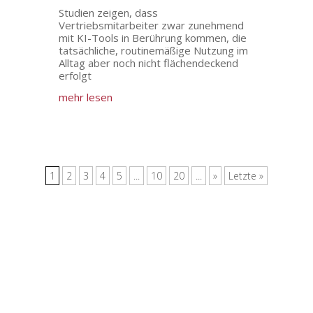
Studien zeigen, dass
Vertriebsmitarbeiter zwar zunehmend
mit KI-Tools in Berührung kommen, die
tatsächliche, routinemäßige Nutzung im
Alltag aber noch nicht flächendeckend
erfolgt
mehr lesen
1
2
3
4
5
...
10
20
...
»
Letzte »
KONTAKT
Tel.: +49 6192 402 69 0
Mail: info@anxo-consulting.com