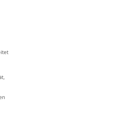
itet
t,
ren