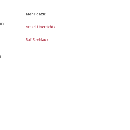
Mehr dazu:
in
Artikel Übersicht
›
C
Ralf Strehlau ›
h