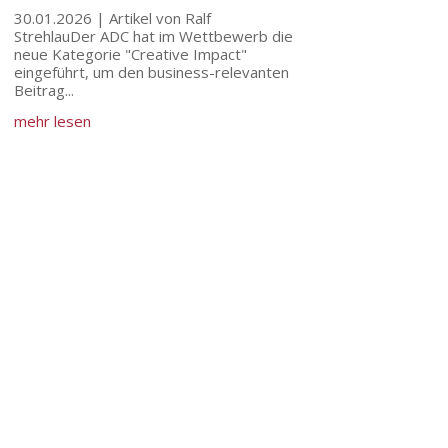
30.01.2026 | Artikel von Ralf
StrehlauDer ADC hat im Wettbewerb die
neue Kategorie "Creative Impact"
eingeführt, um den business-relevanten
Beitrag...
mehr lesen
DIE ANXO
Über uns
Presse