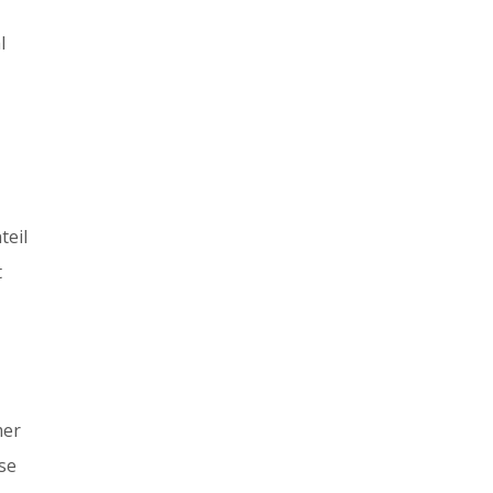
l
teil
t
mer
ese