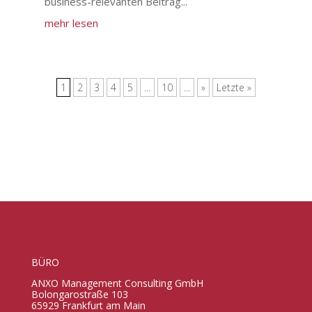
business-relevanten Beitrag...
mehr lesen
1
2
3
4
5
...
10
...
»
Letzte »
BÜRO
ANXO Management Consulting GmbH
Bolongarostraße 103
65929 Frankfurt am Main